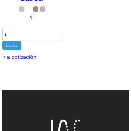
$
1
Cotizar
Ir a cotización