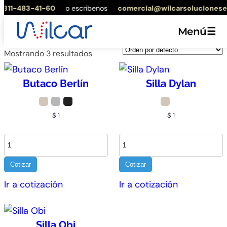
 311-483-41-60
o escribenos
comercial@wilcarsoluciones
Saltar
Inicio
/ Color (+2 vidrios) del producto / Arena
al
Arena
Menú
☰
contenido
Mostrando 3 resultados
Butaco Berlín
Silla Dylan
$
1
$
1
Cotizar
Cotizar
Ir a cotización
Ir a cotización
Silla Obi