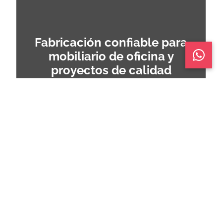
Fabricación confiable para
mobiliario de oficina y
proyectos de calidad
Fabricamos muebles pensados para
acompañar el ritmo de empresas e
instituciones, con soluciones funcionales,
resistentes y respaldadas para que cada
proyecto avance con confianza.
Ver catálogo