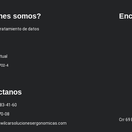
nes somos?
Enc
 tratamiento de datos
tual
702-4
ctanos
483-41-60
70-08
Crr 69
wilcarsolucionesergonomicas.com