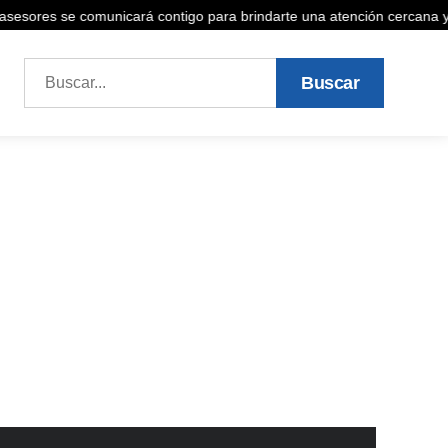
 asesores se comunicará contigo para brindarte una atención cercana y
Buscar