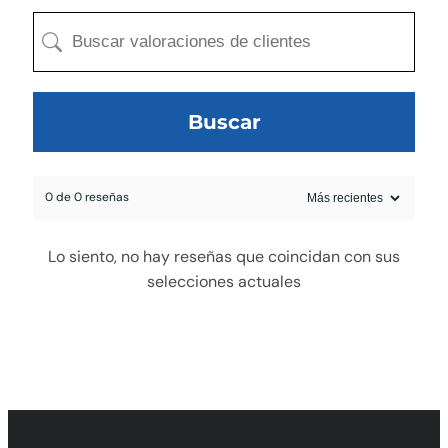
Buscar
0 de 0 reseñas
egado a la cotización
Lo siento, no hay reseñas que coincidan con sus
selecciones actuales