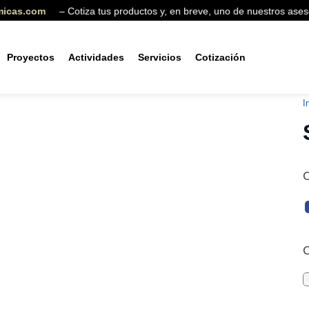
s.com
– Cotiza tus productos y, en breve, uno de nuestros asesore
Proyectos
Actividades
Servicios
Cotización
Producto agregado
I
C