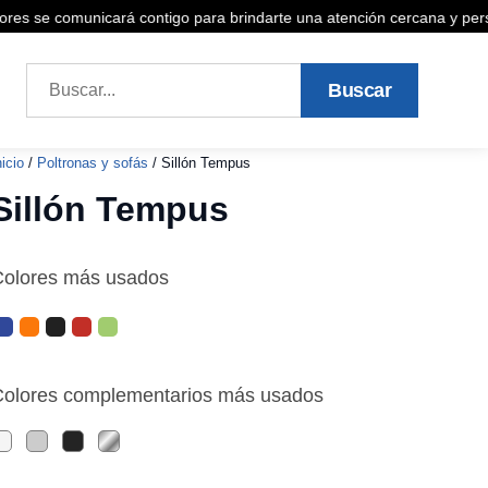
s se comunicará contigo para brindarte una atención cercana y persona
Buscar
 a la cotización
nicio
/
Poltronas y sofás
/ Sillón Tempus
Sillón Tempus
Colores más usados
olores complementarios más usados