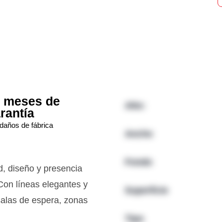
 meses de
Alto:
rantía
daños de fábrica
Ancho
Fondo
, diseño y presencia
 Con líneas elegantes y
Superficie
 salas de espera, zonas
Tipo