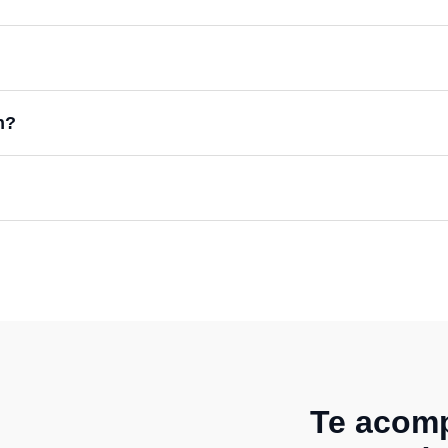
n?
Te acomp