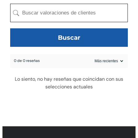
Buscar
0 de 0 reseñas
egado a la cotización
Lo siento, no hay reseñas que coincidan con sus
selecciones actuales