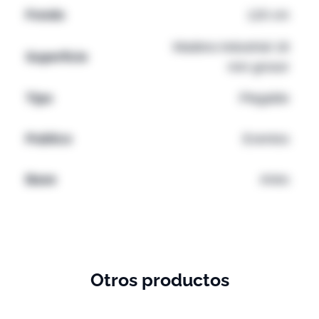
Fondo
120 cm
Madera industrial 18
Superficie
mm grosor
Tipo
Plegable
Publico
Eventos
Base
Aries
Otros productos