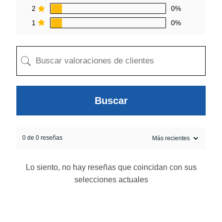
2
0%
1
0%
Buscar
0 de 0 reseñas
egado a la cotización
Lo siento, no hay reseñas que coincidan con sus
selecciones actuales