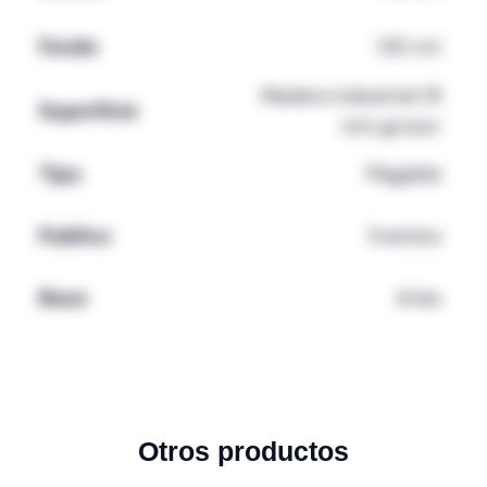
Fondo
120 cm
Madera industrial 18
Superficie
mm grosor
Tipo
Plegable
Publico
Eventos
Base
Aries
Otros productos