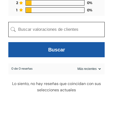
2
0%
1
0%
Buscar
0 de 0 reseñas
egado a la cotización
Lo siento, no hay reseñas que coincidan con sus
selecciones actuales