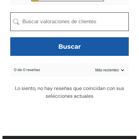
Buscar
0 de 0 reseñas
egado a la cotización
Lo siento, no hay reseñas que coincidan con sus
selecciones actuales