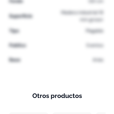
Fondo
120 cm
Madera industrial 18
Superficie
mm grosor
Tipo
Plegable
Publico
Eventos
Base
Aries
Peso
Altura
Otros productos