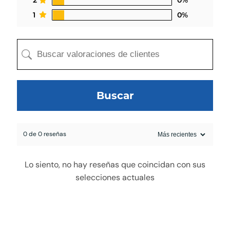
2
0%
1
0%
Buscar
0 de 0 reseñas
egado a la cotización
Lo siento, no hay reseñas que coincidan con sus
selecciones actuales