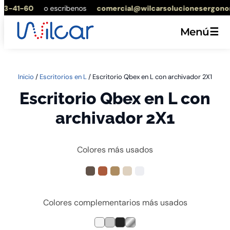
3-41-60
o escribenos
comercial@wilcarsolucionesergonom
Menú
☰
Saltar
Inicio
/
Escritorios en L
/ Escritorio Qbex en L con archivador 2X1
al
Escritorio Qbex en L con
contenido
archivador 2X1
Colores más usados
Colores complementarios más usados