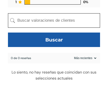
1
0%
Buscar
0 de 0 reseñas
egado a la cotización
Lo siento, no hay reseñas que coincidan con sus
selecciones actuales