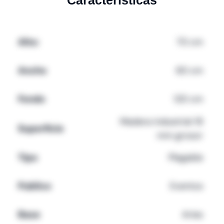
Características
Alto:
70 cm
Ancho
60 cm
Fondo
120 cm
Madera industrial 18
Superficie
mm grosor
Tipo
Plegable
Publico
Eventos
Base
Aries