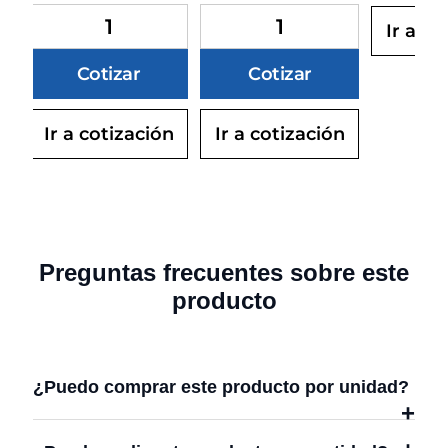
elegir
elegir
elegir
n
Ir a co
en
en
en
egado a la cotización
Producto agregado a la cotización
Producto agregado a la co
Prod
la
la
la
Cotizar
Cotizar
página
página
página
de
de
de
Ir a cotización
Ir a cotización
producto
producto
product
Preguntas frecuentes sobre este
producto
¿Puedo comprar este producto por unidad?