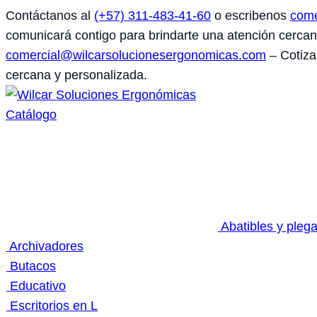
Saltar
Contáctanos al
(+57) 311-483-41-60
o escribenos
come
al
comunicará contigo para brindarte una atención cerca
contenido
comercial@wilcarsolucionesergonomicas.com
– Cotiza
cercana y personalizada.
Catálogo
Abatibles y pleg
Archivadores
Butacos
Educativo
Escritorios en L