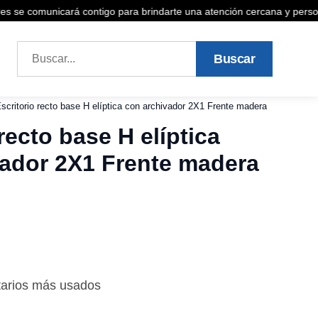
 se comunicará contigo para brindarte una atención cercana y personal
Buscar
scritorio recto base H elíptica con archivador 2X1 Frente madera
recto base H elíptica
vador 2X1 Frente madera
arios más usados