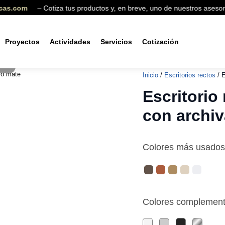
s.com
– Cotiza tus productos y, en breve, uno de nuestros asesores
Proyectos
Actividades
Servicios
Cotización
oom
Producto agregado a la cotización
Inicio
/
Escritorios rectos
/ E
Escritorio 
con archi
Colores más usados
Colores complement