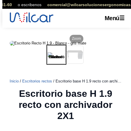
1-60
o escribenos
comercial@wilcarsolucionesergonomicas.
Menú
☰
Zoom
Saltar
al
contenido
Inicio
/
Escritorios rectos
/ Escritorio base H 1.9 recto con archivador 2X1
Escritorio base H 1.9
recto con archivador
2X1