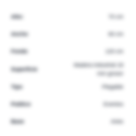
Alto:
70 cm
Ancho
60 cm
Fondo
120 cm
Madera industrial 18
Superficie
mm grosor
Tipo
Plegable
Publico
Eventos
Base
Aries