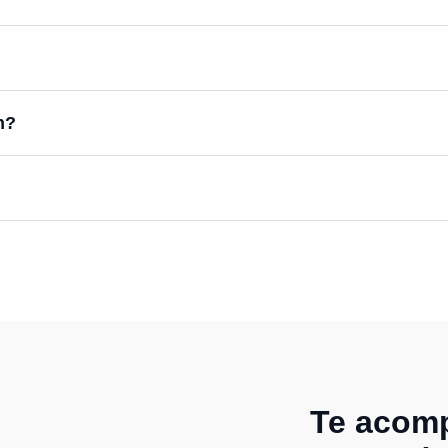
n?
Te acomp