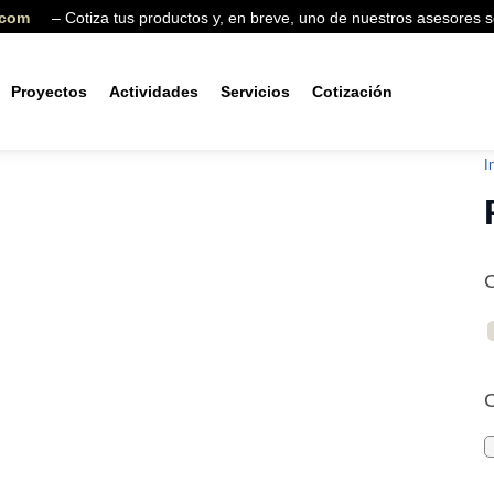
– Cotiza tus productos y, en breve, uno de nuestros asesores se c
Proyectos
Actividades
Servicios
Cotización
Producto agregado
I
C