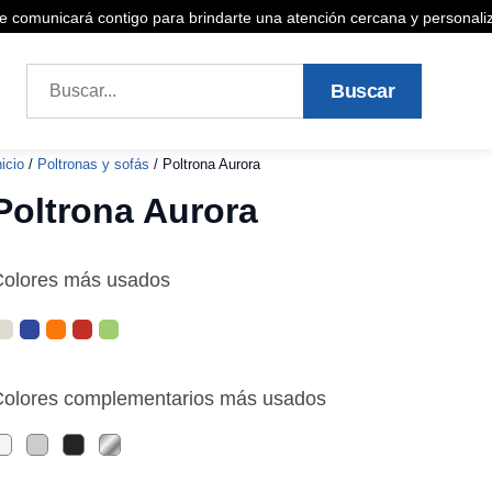
omunicará contigo para brindarte una atención cercana y personalizada
Buscar
 a la cotización
nicio
/
Poltronas y sofás
/ Poltrona Aurora
Poltrona Aurora
Colores más usados
olores complementarios más usados