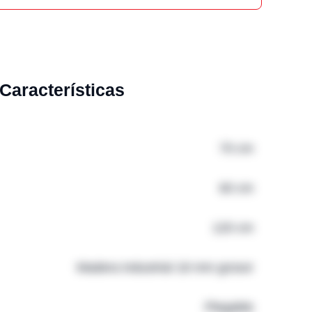
Características
70 cm
60 cm
120 cm
Madera industrial 18 mm grosor
Plegable