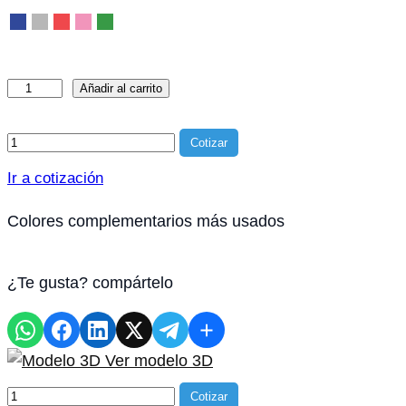
Sofá
Añadir al carrito
Línea
3
Producto agregado a la c
Cotizar
plazas
Ir a cotización
cantidad
Colores complementarios más usados
¿Te gusta? compártelo
Ver modelo 3D
Producto agregado a la
Cotizar