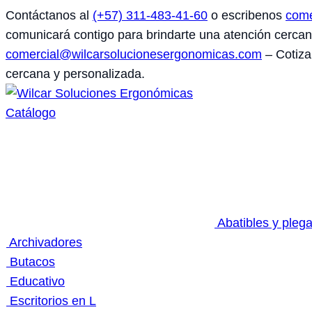
Saltar
Contáctanos al
(+57) 311-483-41-60
o escribenos
come
al
comunicará contigo para brindarte una atención cerca
contenido
comercial@wilcarsolucionesergonomicas.com
– Cotiza
cercana y personalizada.
Catálogo
Abatibles y pleg
Archivadores
Butacos
Educativo
Escritorios en L