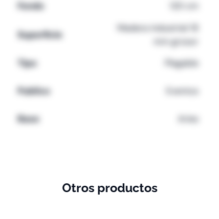
Fondo
120 cm
Madera industrial 18
Superficie
mm grosor
Tipo
Plegable
Publico
Eventos
Base
Aries
Otros productos