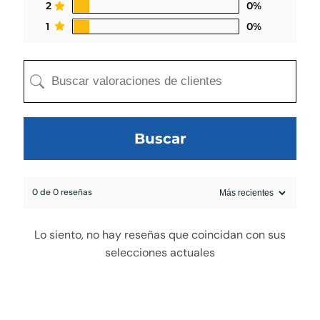
2
0%
1
0%
Buscar
0 de 0 reseñas
egado a la cotización
Lo siento, no hay reseñas que coincidan con sus
selecciones actuales