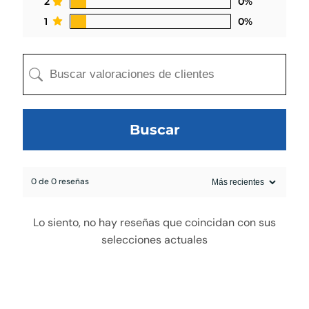
2
0%
1
0%
Buscar
0 de 0 reseñas
egado a la cotización
Lo siento, no hay reseñas que coincidan con sus
selecciones actuales