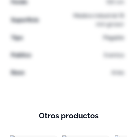
Fondo
120 cm
Madera industrial 18
Superficie
mm grosor
Tipo
Plegable
Publico
Eventos
Base
Aries
Otros productos