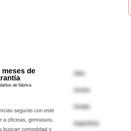
 meses de
Alto:
rantía
daños de fábrica
Ancho
Fondo
encias seguras con este
 a oficinas, gimnasios,
Superficie
nes buscan comodidad y