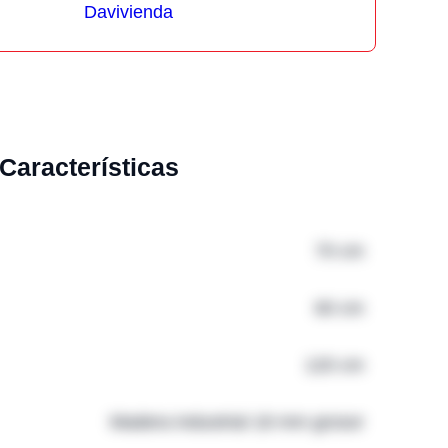
Características
70 cm
60 cm
120 cm
Madera industrial 18 mm grosor