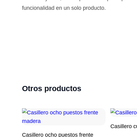
funcionalidad en un solo producto.
Otros productos
o agregado a la cotización
Producto agregado a la coti
Este
Este
producto
producto
Casillero 
tiene
tiene
Casillero ocho puestos frente