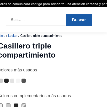
s se comunicará contigo para brindarte una atención cercana y persona
Buscar
 a la cotización
nicio
/
Locker
/ Casillero triple compartimiento
Casillero triple
compartimiento
Colores más usados
olores complementarios más usados