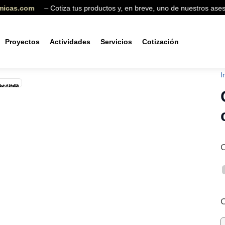
as.com
– Cotiza tus productos y, en breve, uno de nuestros asesore
Proyectos
Actividades
Servicios
Cotización
Producto agregado
I
C