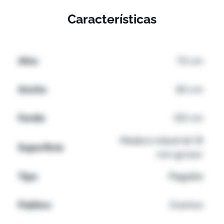
Características
Alto:
70 cm
Ancho
60 cm
Fondo
120 cm
Madera industrial 18
Superficie
mm grosor
Tipo
Plegable
Publico
Eventos