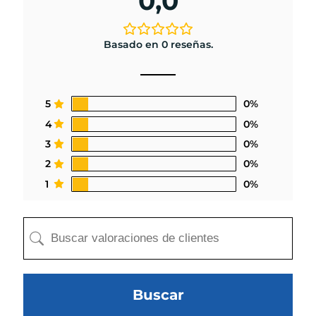
0,0
Basado en 0 reseñas.
5
0%
4
0%
3
0%
2
0%
1
0%
Buscar