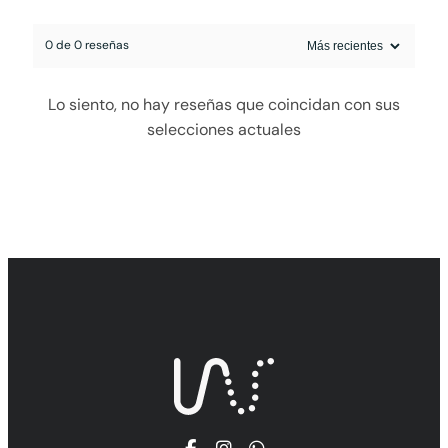
0 de 0 reseñas
egado a la cotización
Lo siento, no hay reseñas que coincidan con sus
selecciones actuales